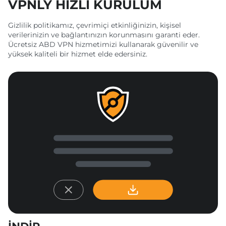
VPNLY HIZLI KURULUM
Gizlilik politikamız, çevrimiçi etkinliğinizin, kişisel
verilerinizin ve bağlantınızın korunmasını garanti eder.
Ücretsiz ABD VPN hizmetimizi kullanarak güvenilir ve
yüksek kaliteli bir hizmet elde edersiniz.