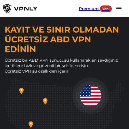
Premium
Yeni
Language
TR
KAYIT VE SINIR OLMADAN
ÜCRETSIZ ABD VPN
Ürünler
EDININ
Oyun için
Ücretsiz bir ABD VPN sunucusu kullanarak en sevdiğiniz
içeriklere hızlı ve güvenli bir şekilde erişin.
Ücretsiz VPN şu özellikleri içerir:
Sosyal Ağlar İçin
Sunucularımız
GIRIŞ YAP
INDIR