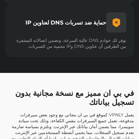
حماية ضد تسربات DNS لعناوين IP
نوفر لك خوادم DNS عالية السرعة، وتضمن اتصالاته المشفرة
بين الطرفين أن عناوين DNS وIP محمية من التسربات.
في بي ان مميز مع نسخة مجانية بدون
تسجيل بياناتك
يعمل VPNLY كموقع في بي ان مجاني مع وجود بعض سيرفرات
مدفوعة، تعمل جميع السيرفرات بنفس الكفاءة، وذلك تحت سيادة
سويسرا، مما يضمن أمان بياناتك عبر الإنترنت. ونلتزم بسياسة صارمة
بعدم تسجيل السجلات، مما يحمي أنشطة المستخدمين عبر الإنترنت
وبيانات الاتصال والمعلومات الشخصية. ليس لدينا أي التزام للتعاون مع