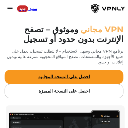
مميز
جديد
AR
Language
VPN
مجاني
وموثوق
– تصفح
الإنترنت بدون حدود أو تسجيل
المنتجات
برنامج VPN مجاني وسهل الاستخدام – لا يتطلب تسجيل، يعمل على
جميع الأجهزة والمتصفحات، تصفح المواقع المحجوبة بسرعة عالية وبدون
للألعاب
إعلانات أو حدود
لوسائل التواصل الاجتماعي
احصل على النسخة المجانية
خوادمنا
احصل على النسخة المميزة
تسجيل الدخول
تحميل