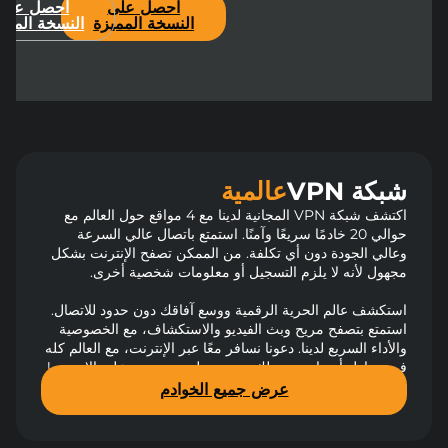
احصل على
احصل على
النسخة المميزة
النسخة المجان
شبكة VPN
عالمية
اكتشف شبكة VPN المجانية لدينا مع 4 مواقع حول العالم مع
حوالي 20 خادمًا سريعًا وآمنًا. استمتع باتصال عالي السرعة
وعالي الجودة دون أي تكلفة. من الممكن تصفح الإنترنت بشكل
مجهول لأنه لا يلزم التسجيل أو معلومات شخصية أخرى.
استكشف عالم الحرية الرقمية ووسع آفاقك دون حدود للاتصال.
استمتع بتصفح مريح وبث الفيديو والاستكشاف، مع الخصوصية
والأداء السريع لدينا. دعونا نسافر معًا عبر الإنترنت، مع العالم كله
في متناول أيدينا. نضمن لك تجربة سلسة وممتعة على الإنترنت!
عرض جميع الخوادم