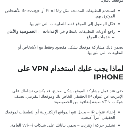
موقعك بأمان:
استخدم التطبيقات المدمجة مثل Find My أو iMessage للأشخاص
الموثوق بهم.
فعّل الوصول إلى الموقع فقط للتطبيقات التي تثق بها.
راجع أذونات التطبيقات بانتظام في
الإعدادات ← الخصوصية والأمان
← خدمات الموقع
.
يضمن ذلك مشاركة موقعك بشكل مقصود وفقط مع الأشخاص أو
التطبيقات التي تثق بها.
لماذا يجب عليك استخدام VPN على
IPHONE
حتى عند عمل مشاركة الموقع بشكل صحيح، قد يكشف نشاطك على
الإنترنت عن عنوان IP الحقيقي الخاص بك وموقعك التقريبي. تضيف
شبكات VPN طبقة إضافية من الخصوصية:
إخفاء عنوان IP – يجعل تتبع المواقع الإلكترونية أو التطبيقات لموقعك
الحقيقي أمراً أصعب.
تشفير حركة الإنترنت – يحمي بياناتك على شبكات Wi-Fi العامة.