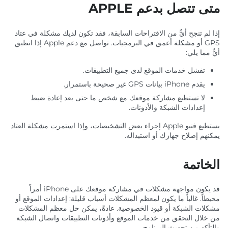
متى تتصل بدعم APPLE
إذا لم تنجح أيٌّ من الاقتراحات السابقة، فقد تكون لديك مشكلة في عتاد
GPS أو مشكلة أعمق في البرمجيات. تواصل مع دعم Apple إذا انطبق
أيٌّ مما يلي:
تفشل خدمات الموقع لدى جميع التطبيقات.
يقدم iPhone بيانات GPS غير صحيحة باستمرار.
لا تستطيع مشاركة موقعك مع شخص ما حتى بعد إعادة ضبط
إعدادات الشبكة والأذونات.
يستطيع فنيو Apple إجراء بعض التشخيصات، وإذا استمرت مشكلة العتاد
يمكنهم إصلاح جهازك أو استبداله.
الخاتمة
قد يكون مواجهة مشكلات في مشاركة موقعك على iPhone أمراً
محبطاً. غالباً ما يكون لمعظم المشكلات أسباب قليلة: إعدادات الموقع أو
مشكلات الشبكة أو قيود الخصوصية. عادةً، يمكن حل معظم المشكلات
من خلال التحقق من خدمات الموقع وأذونات التطبيقات واتصال الشبكة
والتأكد من تحديث البرنامج.