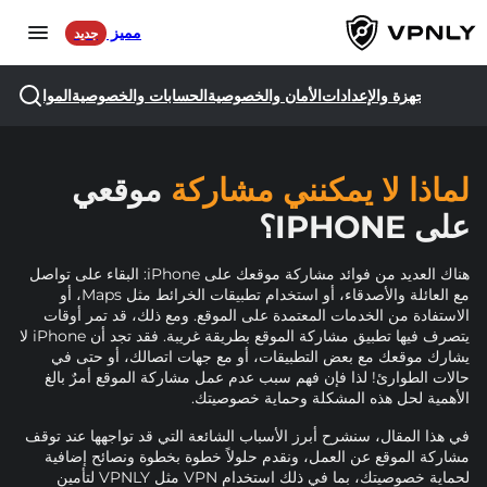
مميز
جديد
الأجهزة والإعدادات
الأمان والخصوصية
الحسابات والخصوصية
المواقع واله
AR
Language
المنتجات
لماذا لا يمكنني مشاركة
موقعي
للألعاب
على IPHONE؟
لوسائل التواصل الاجتماعي
هناك العديد من فوائد مشاركة موقعك على iPhone: البقاء على تواصل
مع العائلة والأصدقاء، أو استخدام تطبيقات الخرائط مثل Maps، أو
الاستفادة من الخدمات المعتمدة على الموقع. ومع ذلك، قد تمر أوقات
خوادمنا
يتصرف فيها تطبيق مشاركة الموقع بطريقة غريبة. فقد تجد أن iPhone لا
يشارك موقعك مع بعض التطبيقات، أو مع جهات اتصالك، أو حتى في
حالات الطوارئ! لذا فإن فهم سبب عدم عمل مشاركة الموقع أمرٌ بالغ
الأهمية لحل هذه المشكلة وحماية خصوصيتك.
تسجيل الدخول
في هذا المقال، سنشرح أبرز الأسباب الشائعة التي قد تواجهها عند توقف
مشاركة الموقع عن العمل، ونقدم حلولاً خطوة بخطوة ونصائح إضافية
تحميل
لحماية خصوصيتك، بما في ذلك استخدام VPN مثل VPNLY لتأمين