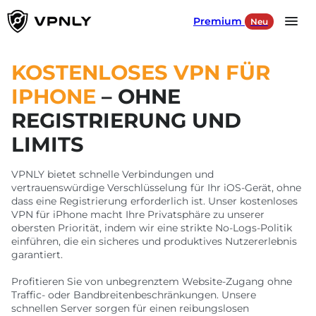
Premium
Neu
Language
DE
KOSTENLOSES VPN FÜR
IPHONE
– OHNE
Produkte
REGISTRIERUNG UND
LIMITS
Für Spiele
VPNLY bietet schnelle Verbindungen und
Für soziale Netzwerke
vertrauenswürdige Verschlüsselung für Ihr iOS-Gerät, ohne
dass eine Registrierung erforderlich ist. Unser kostenloses
Unsere Server
VPN für iPhone macht Ihre Privatsphäre zu unserer
obersten Priorität, indem wir eine strikte No-Logs-Politik
einführen, die ein sicheres und produktives Nutzererlebnis
garantiert.
ANMELDEN
Profitieren Sie von unbegrenztem Website-Zugang ohne
Traffic- oder Bandbreitenbeschränkungen. Unsere
HERUNTERLADEN
schnellen Server sorgen für einen reibungslosen