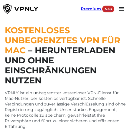
Premium
Neu
Language
DE
KOSTENLOSES
UNBEGRENZTES VPN FÜR
Produkte
MAC
– HERUNTERLADEN
UND OHNE
Für Spiele
EINSCHRÄNKUNGEN
Für soziale Netzwerke
NUTZEN
Unsere Server
VPNLY ist ein unbegrenzter kostenloser VPN-Dienst für
Mac-Nutzer, der kostenlos verfügbar ist. Schnelle
Verbindungen und zuverlässige Verschlüsselung sind ohne
Registrierung zugänglich. Unser starkes Engagement,
ANMELDEN
keine Protokolle zu speichern, gewährleistet Ihre
Privatsphäre und führt zu einer sicheren und effizienten
HERUNTERLADEN
Erfahrung.