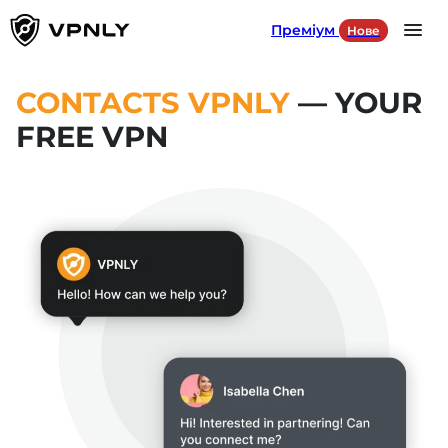
Преміум
Нове
Language
UA
CONTACTS VPNLY
— YOUR
FREE VPN
Продукти
Для ігор
Для соцмереж
Наші сервери
УВІЙТИ
DOWNLOAD