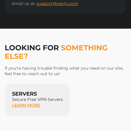
email us at:
support@vpnly.com
LOOKING FOR
SOMETHING
ELSE?
If you’re having trouble finding what you need on our site,
feel free to reach out to us!
SERVERS
Secure Free VPN Servers
LEARN MORE