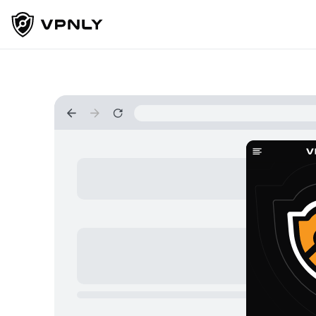
Language
Продукти
Для ігор
Для соцмереж
Наші сервери