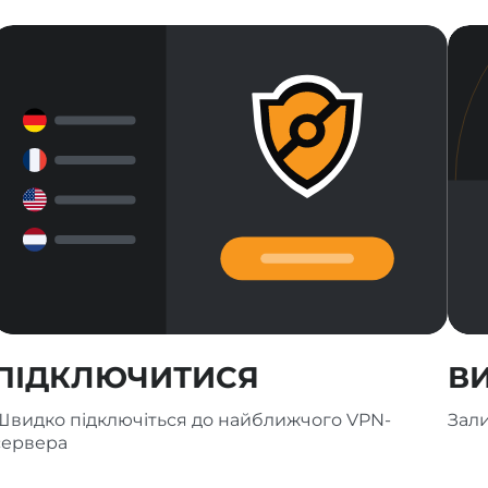
ПІДКЛЮЧИТИСЯ
В
Швидко підключіться до найближчого VPN-
Зали
сервера