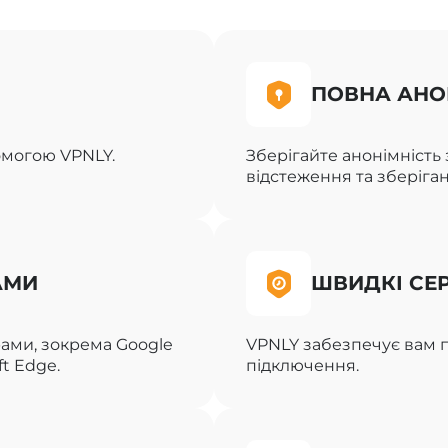
ПОВНА АНО
омогою VPNLY.
Зберігайте анонімніст
відстеження та зберіган
АМИ
ШВИДКІ СЕ
ами, зокрема Google
VPNLY забезпечує вам п
ft Edge.
підключення.