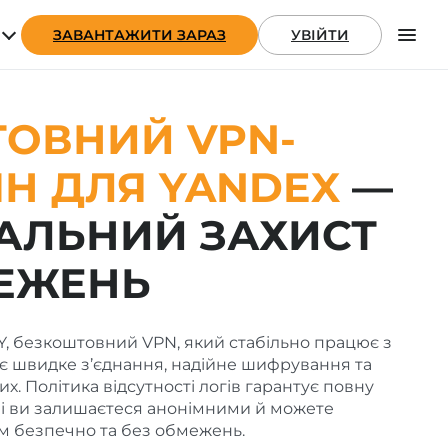
ЗАВАНТАЖИТИ ЗАРАЗ
УВІЙТИ
UA
ОВНИЙ VPN-
Н ДЛЯ
YANDEX
—
АЛЬНИЙ ЗАХИСТ
ЕЖЕНЬ
Y, безкоштовний VPN, який стабільно працює з
ує швидке з’єднання, надійне шифрування та
х. Політика відсутності логів гарантує повну
 і ви залишаєтеся анонімними й можете
м безпечно та без обмежень.