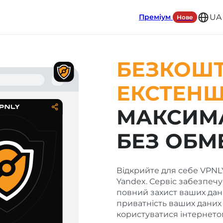
Преміум
UA
Нове
БЕЗКОШТ
ЕКСТЕНШ
МАКСИМ
БЕЗ ОБМ
Відкрийте для себе VPNL
Yandex. Сервіс забезпеч
DOWNLOAD
повний захист ваших дани
приватність ваших даних
користуватися інтернето