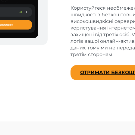
Користуйтеся необмежен
швидкості з безкоштовни
високошвидкісні сервери
користування інтернетом.
захищені від третіх осіб
логів вашої онлайн-актив
даних, тому ми не перед
третім сторонам.
ОТРИМАТИ БЕЗКОШ