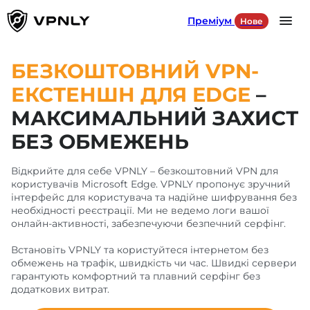
Преміум
Нове
Language
UA
БЕЗКОШТОВНИЙ VPN-
ЕКСТЕНШН ДЛЯ
EDGE
–
Продукти
МАКСИМАЛЬНИЙ ЗАХИСТ
БЕЗ ОБМЕЖЕНЬ
Для ігор
Відкрийте для себе VPNLY – безкоштовний VPN для
Для соцмереж
користувачів Microsoft Edge. VPNLY пропонує зручний
інтерфейс для користувача та надійне шифрування без
Наші сервери
необхідності реєстрації. Ми не ведемо логи вашої
онлайн-активності, забезпечуючи безпечний серфінг.
Встановіть VPNLY та користуйтеся інтернетом без
обмежень на трафік, швидкість чи час. Швидкі сервери
УВІЙТИ
гарантують комфортний та плавний серфінг без
додаткових витрат.
DOWNLOAD