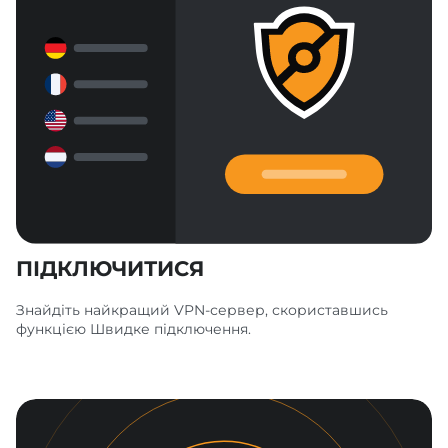
ПІДКЛЮЧИТИСЯ
Знайдіть найкращий VPN-сервер, скориставшись
функцією Швидке підключення.