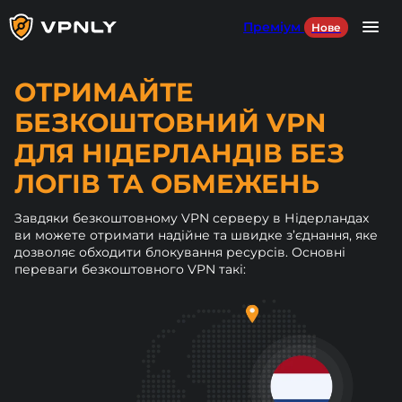
Преміум
Нове
Language
UA
ОТРИМАЙТЕ
БЕЗКОШТОВНИЙ VPN
Продукти
ДЛЯ НІДЕРЛАНДІВ БЕЗ
ЛОГІВ ТА ОБМЕЖЕНЬ
Для ігор
Завдяки безкоштовному VPN серверу в Нідерландах
Для соцмереж
ви можете отримати надійне та швидке з’єднання, яке
дозволяє обходити блокування ресурсів. Основні
Наші сервери
переваги безкоштовного VPN такі:
УВІЙТИ
DOWNLOAD