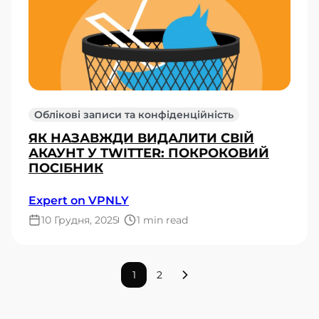
Облікові записи та конфіденційність
ЯК НАЗАВЖДИ ВИДАЛИТИ СВІЙ
АКАУНТ У TWITTER: ПОКРОКОВИЙ
ПОСІБНИК
Expert on VPNLY
10 Грудня, 2025
1 min read
1
2
Наступна сторінка