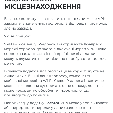
МІСЦЕЗНАХОДЖЕННЯ
Багатьох користувачів цікавить питання: чи може VPN
заважати визначенню геолокації? Відповідь: так, може,
але не завжди.
Як це працює:
VPN змінює вашу IP-адресу. Ви отримуєте IP-адресу
мережі сервера, до якого підключені через VPN. Якщо
сервер знаходиться в іншій країні, деякі додатки
можуть «думати», що ви фізично перебуваєте там, хоча
це не так.
Більшість додатків для геолокації використовують не
лише GPS, а й інші дані: IP-адресу, компоненти
мобільної мережі та Wi-Fi. Якщо IP-адреса і фактичне
місцезнаходження суперечать одне одному, додаток
може некоректно обробляти інформацію, що
призводить до помилок.
Наприклад, у додатку
Locator
VPN може уповільнювати
або переривати передачу даних залежно від того, як
налаштовано сервіс (за умови, що сервіс не