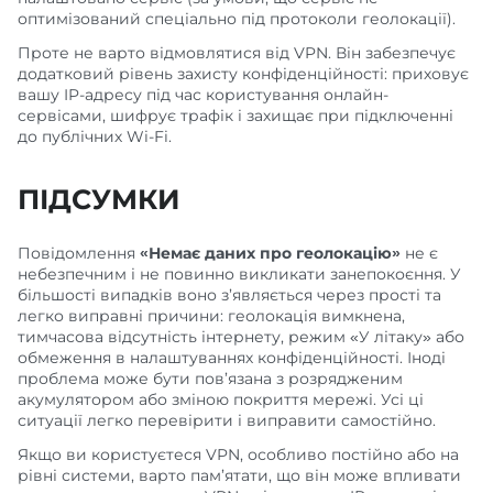
оптимізований спеціально під протоколи геолокації).
Проте не варто відмовлятися від VPN. Він забезпечує
додатковий рівень захисту конфіденційності: приховує
вашу IP-адресу під час користування онлайн-
сервісами, шифрує трафік і захищає при підключенні
до публічних Wi-Fi.
ПІДСУМКИ
Повідомлення
«Немає даних про геолокацію»
не є
небезпечним і не повинно викликати занепокоєння. У
більшості випадків воно з’являється через прості та
легко виправні причини: геолокація вимкнена,
тимчасова відсутність інтернету, режим «У літаку» або
обмеження в налаштуваннях конфіденційності. Іноді
проблема може бути пов’язана з розрядженим
акумулятором або зміною покриття мережі. Усі ці
ситуації легко перевірити і виправити самостійно.
Якщо ви користуєтеся VPN, особливо постійно або на
рівні системи, варто пам’ятати, що він може впливати