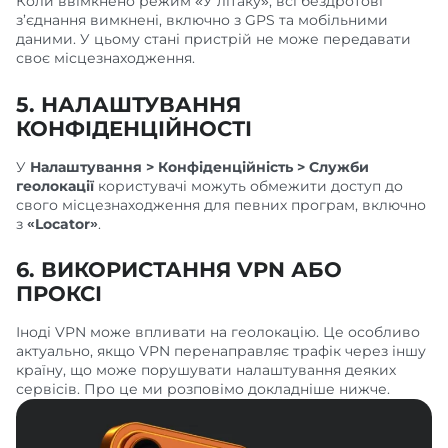
Коли ввімкнено режим «У літаку», всі бездротові
з’єднання вимкнені, включно з GPS та мобільними
даними. У цьому стані пристрій не може передавати
своє місцезнаходження.
5. НАЛАШТУВАННЯ
КОНФІДЕНЦІЙНОСТІ
У
Налаштування > Конфіденційність > Служби
геолокації
користувачі можуть обмежити доступ до
свого місцезнаходження для певних програм, включно
з
«Locator»
.
6. ВИКОРИСТАННЯ VPN АБО
ПРОКСІ
Іноді VPN може впливати на геолокацію. Це особливо
актуально, якщо VPN перенаправляє трафік через іншу
країну, що може порушувати налаштування деяких
сервісів. Про це ми розповімо докладніше нижче.