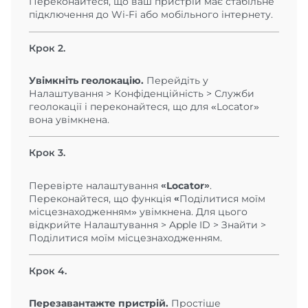
Переконайтеся, що ваш пристрій має стабільне
підключення до Wi-Fi або мобільного інтернету.
Крок 2.
Увімкніть геолокацію.
Перейдіть у
Налаштування > Конфіденційність > Служби
геолокації і переконайтеся, що для «Locator»
вона увімкнена.
Крок 3.
Перевірте налаштування
«Locator»
.
Переконайтеся, що функція
«
Поділитися моїм
місцезнаходженням» увімкнена. Для цього
відкрийте Налаштування > Apple ID > Знайти >
Поділитися моїм місцезнаходженням.
Крок 4.
Перезавантажте пристрій.
Простіше