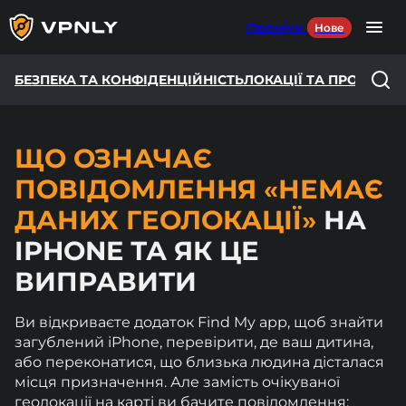
Преміум
Нове
БЕЗПЕКА ТА КОНФІДЕНЦІЙНІСТЬ
ЛОКАЦІЇ ТА ПРОФІЛЬ
О
Language
UA
Продукти
ЩО ОЗНАЧАЄ
Для ігор
ПОВІДОМЛЕННЯ «НЕМАЄ
ДАНИХ ГЕОЛОКАЦІЇ»
НА
Для соцмереж
IPHONE ТА ЯК ЦЕ
Наші сервери
ВИПРАВИТИ
Ви відкриваєте додаток Find My app, щоб знайти
загублений iPhone, перевірити, де ваш дитина,
УВІЙТИ
або переконатися, що близька людина дісталася
місця призначення. Але замість очікуваної
DOWNLOAD
геолокації на карті ви бачите повідомлення: