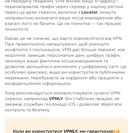
на передачу геоданих. VPN змінює вашу IP-адресу і
перенаправляє трафік через сервер у іншому регіоні.
Через це деякі сервіси, включно з
Locator
, можуть
неправильно визначати ваше місцезнаходження або
взагалі його не бачити. Це не помилка — так працює
технологія.
Однак це не означає, що варто відмовлятися від VPN.
При правильному налаштуванні, щоб уникнути
конфліктів з геолокацією, VPN дає більше переваг, ніж
недоліків: захищає персональні дані, шифрує трафік,
приховує ваше фактичне місцезнаходження та
дозволяє залишатися анонімним у цифровому світі. Це
особливо важливо, якщо ви користуєтеся публічними
мережами, перебуваєте за кордоном або працюєте з
конфіденційною інформацією.
Тому рекомендується використовувати сучасні VPN-
сервіси, наприклад
VPNLY
. Він стабільно працює, не
заважає службам геолокації iOS і дозволяє зберігати
контроль та безпеку.
Коли ви користуєтеся
VPNLY
, ми гарантуємо